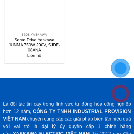
SJDE YASKAWA
Servo Drive Yaskawa
JUNMA 750W 200V, SJDE-
08ANA
Liên hệ
Là đối tác tin cậy trong lĩnh vực tự động hóa công nghiệp
hơn 12 năm,
CÔNG TY TNHH INDUSTRIAL PROVISION
VIỆT NAM
chuyên cung cấp các giải pháp biến tần hiệu quả
với vai trò là đại lý ủy quyền cấp 1 chính hãng
của
YASKAWA ELECTRIC VIỆT NAM
Từ 2012 cho đến