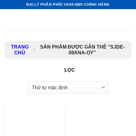
Bỏ
ĐẠI LÝ PHÂN PHỐI YASKAWA CHÍNH HÃNG
qua
nội
dung
TRANG
SẢN PHẨM ĐƯỢC GẮN THẺ “SJDE-
/
CHỦ
08ANA-OY”
LỌC